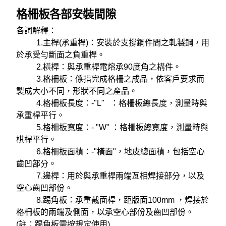
格柵板各部安裝間隙
各詞解釋：
1.主桿(承重桿)：安裝於支撐鋼件間之軋製鋼，用
於承受勻斷面之負重桿。
2.橫桿：與承重桿電熔承90度角之構件。
3.格柵板：係指完成格柵之成品，依客戶要求而
製成大小不同，形狀不同之產品。
4.格柵板長度：-"L" ：格柵板總長度，測量時與
承重桿平行。
5.格柵板寬度：- "W" ：格柵板總寬度，測量時與
棋桿平行。
6.格柵板面積：-"橫面"，地皮總面積，包括空心
齒凹部分。
7.邊桿：用於與承重桿兩端亙相焊接部分，以及
空心齒凹部份。
8.踢角板：承重截面桿，距版面100mm ，焊接於
格柵板的兩端及側面，以承空心部份及齒凹部份。
(註：踢角板需按規定使用)