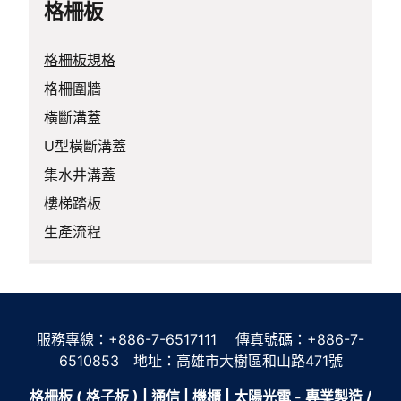
格柵板
格柵板規格
格柵圍牆
橫斷溝蓋
U型橫斷溝蓋
集水井溝蓋
樓梯踏板
生產流程
服務專線：+886-7-6517111 傳真號碼：+886-7-
6510853 地址：高雄市大樹區和山路471號
格柵板 ( 格子板 ) | 通信 | 機櫃 | 太陽光電 - 專業製造 /