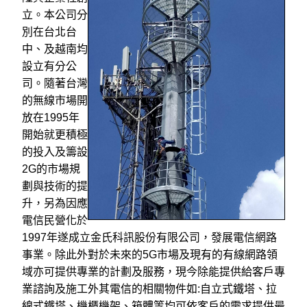
立。本公司分
別在台北台
中、及越南均
設立有分公
司。隨著台灣
的無線市場開
放在1995年
開始就更積極
的投入及籌設
2G的市場規
劃與技術的提
升，另為因應
電信民營化於
1997年遂成立金氏科訊股份有限公司，發展電信網路
事業。
除此外對於未來的5G市場及現有的有線網路領
域亦可提供專業的計劃及服務
，
現今除能提供給客戶專
業諮詢及施工外其電信的相關物件如:自立式鐵塔、拉
線式鐵塔、機櫃機架、箱體等均可依客戶的需求提供最